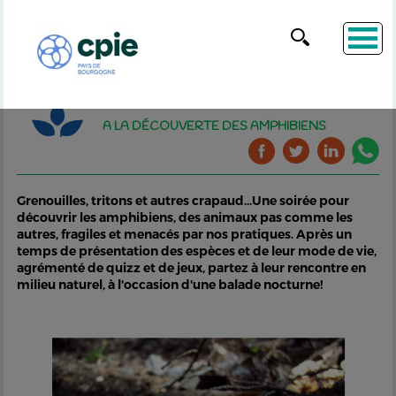
A LA DÉCOUVERTE DES AMPHIBIENS
Grenouilles, tritons et autres crapaud...Une soirée pour
découvrir les amphibiens, des animaux pas comme les
autres, fragiles et menacés par nos pratiques. Après un
temps de présentation des espèces et de leur mode de vie,
agrémenté de quizz et de jeux, partez à leur rencontre en
milieu naturel, à l'occasion d'une balade nocturne!