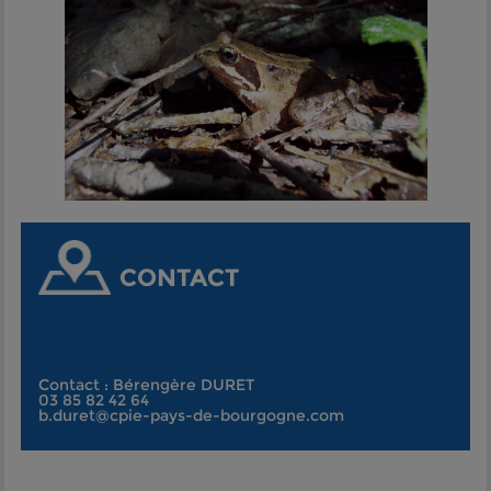
CONTACT
Contact : Bérengère DURET
03 85 82 42 64
b.duret@cpie-pays-de-bourgogne.com