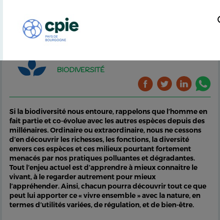
BIODIVERSITÉ
Si la biodiversité nous entoure, rappelons que l’homme en
fait partie et co-évolue avec les autres espèces depuis des
millénaires. Ordinaire ou extraordinaire, nous ne cessons
d’en découvrir les richesses, les fonctions, la diversité
envers ces espèces et ces milieux pourtant fortement
menacés par nos pratiques polluantes et dégradantes.
Tout l’enjeu actuel est d’apprendre à mieux connaitre le
vivant, à le regarder autrement pour mieux
l’appréhender. Ainsi, chacun pourra découvrir tout ce que
peut lui apporter ce « vivre ensemble » avec la nature, en
termes d’utilités variées, de régulation, et de bien-être.