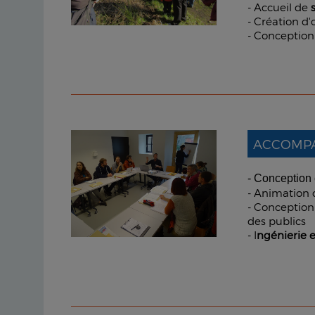
- Accueil de
- Création d'
- Conception
ACCOMPA
- Conception
- Animation 
- Conception 
des publics
- I
ngénierie e