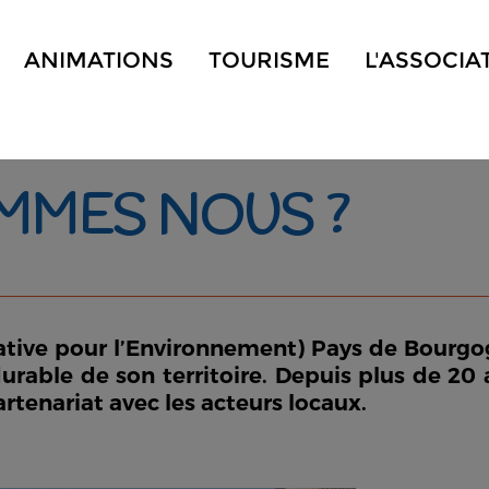
ANIMATIONS
TOURISME
L'ASSOCIA
MMES NOUS ?
ative pour l’Environnement) Pays de Bourgog
rable de son territoire. Depuis plus de 20 
artenariat avec les acteurs locaux.