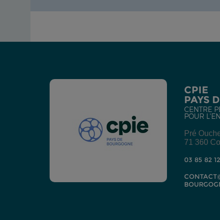
CPIE
PAYS 
CENTRE P
POUR L'E
Pré Ouch
71 360 Co
03 85 82 1
CONTACT@
BOURGOG