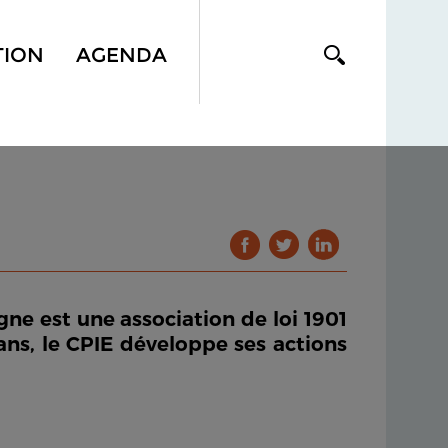
TION
AGENDA
ne est une association de loi 1901
ans, le CPIE développe ses actions