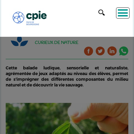
CURIEUX DE NATURE
Cette balade ludique, sensorielle et naturaliste,
agrémentée de jeux adaptés au niveau des élèves, permet
de s'imprégner des différentes composantes du milieu
naturel et de découvrir la vie sauvage.