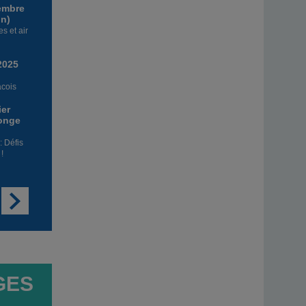
embre
un)
s et air
 2025
cois
ier
longe
: Défis
!
GES