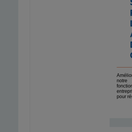
Amélio
notre
fonctio
entrep
pour ré