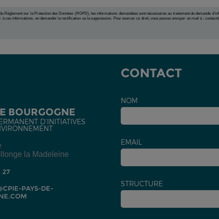
 du Règlement sur la Protection des Données (RGPD), les informations demandées sont nécessaires au traitement de demande d'in
 à ces informations, en demander la rectification ou la suppression. Pour exercer ce droit, vous pouvez envoyer un mail à : contac
m
CONTACT
NOM
DE BOURGOGNE
ERMANENT D'INITIATIVES
NVIRONNEMENT
EMAIL
e
llonge la Madeleine
2 27
STRUCTURE
CPIE-PAYS-DE-
NE.COM