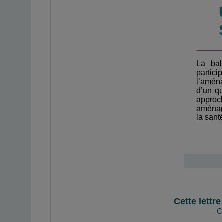
La bal
partic
l’amén
d’un qu
appro
aménag
la sant
Cette lettr
C