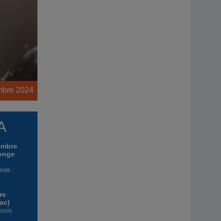
mbre 2024
A
embre
longe
nde :
re
ac)
cois