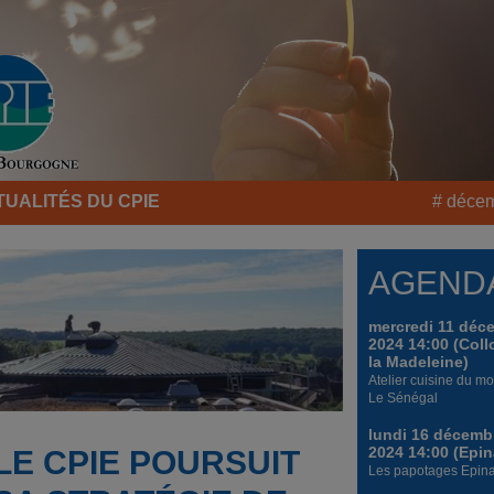
TUALITÉS DU CPIE
# déce
AGEND
mercredi 11 déc
2024 14:00 (Col
la Madeleine)
Atelier cuisine du mo
Le Sénégal
lundi 16 décemb
2024 14:00 (Epin
LE CPIE POURSUIT
Les papotages Epina