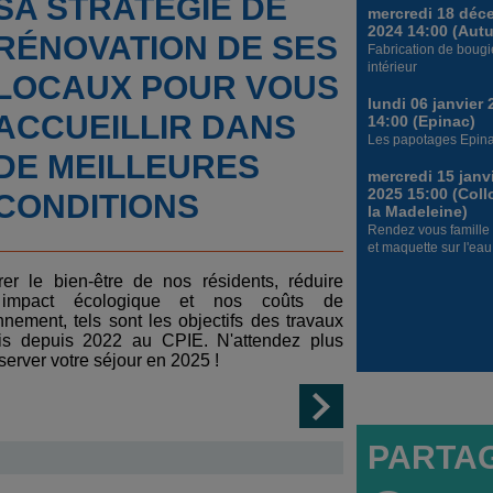
SA STRATÉGIE DE
mercredi 18 déc
2024 14:00 (Aut
RÉNOVATION DE SES
Fabrication de bougie
intérieur
LOCAUX POUR VOUS
lundi 06 janvier
ACCUEILLIR DANS
14:00 (Epinac)
Les papotages Epina
DE MEILLEURES
mercredi 15 janv
2025 15:00 (Col
CONDITIONS
la Madeleine)
Rendez vous famille 
et maquette sur l'eau 
rer le bien-être de nos résidents, réduire
 impact écologique et nos coûts de
nnement, tels sont les objectifs des travaux
ris depuis 2022 au CPIE. N'attendez plus
server votre séjour en 2025 !
PARTA