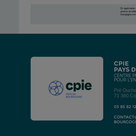
En application
pouvez accéder
bourgogne.co
CPIE
PAYS 
CENTRE P
POUR L'E
Pré Ouch
71 360 Co
03 85 82 1
CONTACT@
BOURGOG