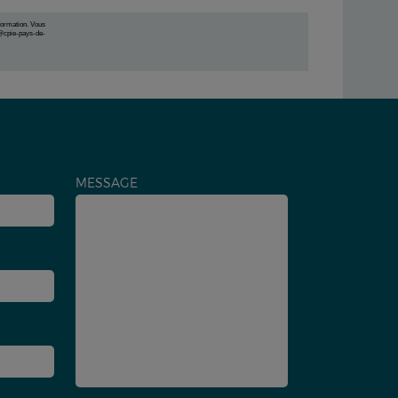
formation. Vous
t@cpie-pays-de-
MESSAGE