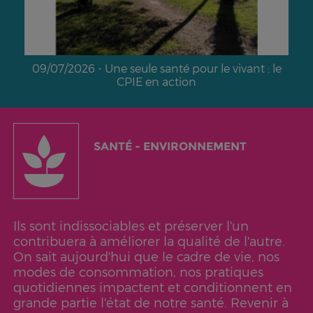
09/07/2026 - Une seule santé pour le vivant : le
CPIE en action
SANTÉ - ENVIRONNEMENT
Ils sont indissociables et préserver l'un
contribuera à améliorer la qualité de l'autre.
On sait aujourd'hui que le cadre de vie, nos
modes de consommation, nos pratiques
quotidiennes impactent et conditionnent en
grande partie l'état de notre santé. Revenir à