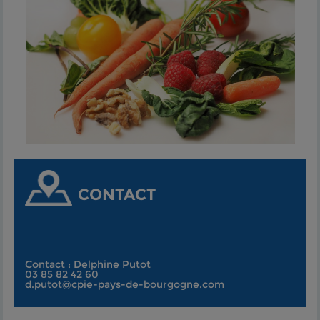
CONTACT
Contact : Delphine Putot
03 85 82 42 60
d.putot@cpie-pays-de-bourgogne.com