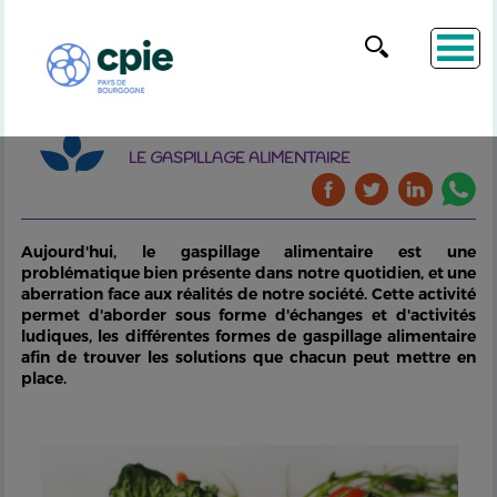
LE GASPILLAGE ALIMENTAIRE
Aujourd'hui, le gaspillage alimentaire est une
problématique bien présente dans notre quotidien, et une
aberration face aux réalités de notre société. Cette activité
permet d'aborder sous forme d'échanges et d'activités
ludiques, les différentes formes de gaspillage alimentaire
afin de trouver les solutions que chacun peut mettre en
place.