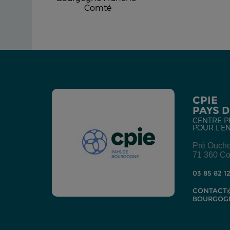
Comté
CPIE
PAYS 
CENTRE P
POUR L'E
Pré Ouch
71 360 Co
03 85 82 1
CONTACT@
BOURGOG