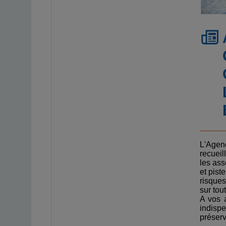
L'Age
recueill
les ass
et piste
risque
sur tou
A vos a
indisp
préserv