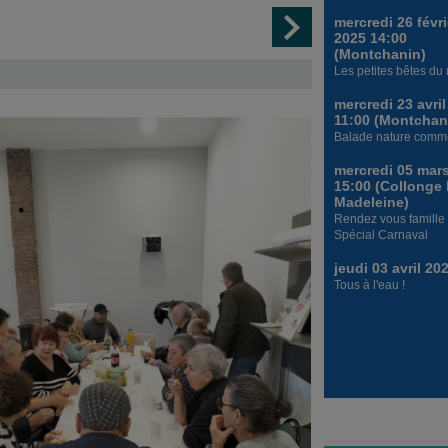
mercredi 26 févri
2025 14:00
(Montchanin)
Les petites bêtes du
mercredi 23 avri
11:00 (Montchan
Balade nature comm
mercredi 05 mar
15:00 (Collonge 
Madeleine)
Rendez vous famille 
Spécial Carnaval
jeudi 03 avril 20
Tous à l'eau !