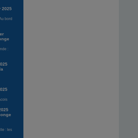
r 2025
 Au bord
er
longe
nde :
2025
la
2025
cois
 2025
llonge
le : les