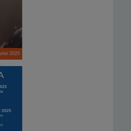
vrier 2025
A
2025
la
r 2025
r-
es