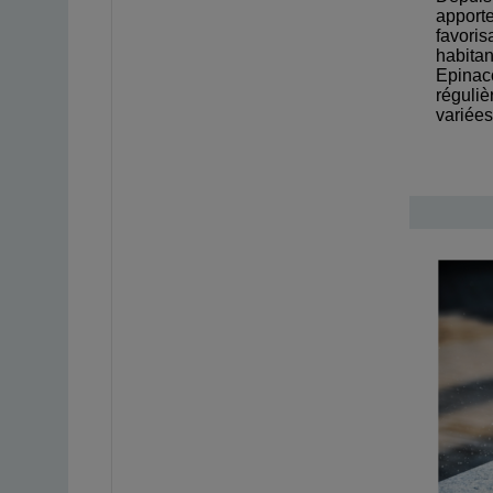
apport
favori
habita
Epinac
réguli
variées