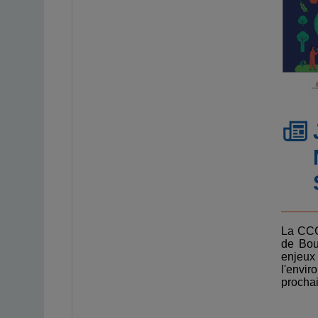
La CCG
de Bou
enjeu
l'envir
procha