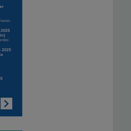
er
 marais
l 2025
in)
entée
s 2025
la
:
25