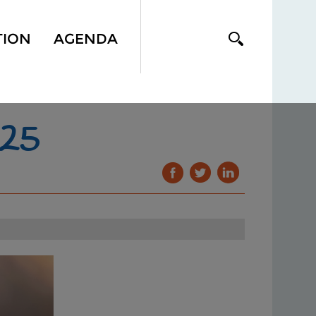
TION
AGENDA
25