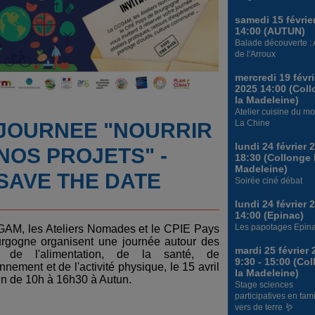
samedi 15 févrie
14:00 (AUTUN)
Balade découverte :
de l'Arroux
mercredi 19 févri
2025 14:00 (Col
la Madeleine)
Atelier cuisine du mo
La Chine
JOURNEE "NOURRIR
lundi 24 février 
NOS PROJETS" -
18:30 (Collonge 
Madeleine)
SAVE THE DATE
Soirée ciné débat
lundi 24 février 
14:00 (Epinac)
Les papotages Epina
AM, les Ateliers Nomades et le CPIE Pays
rgogne organisent une journée autour des
mardi 25 février
x de l'alimentation, de la santé, de
9:30 - 15:00 (Co
onnement et de l'activité physique, le 15 avril
la Madeleine)
in de 10h à 16h30 à Autun.
Stage sciences
participatives en famil
vers de terre 🪱