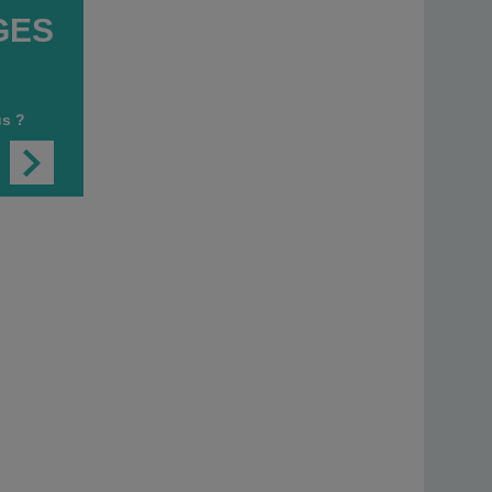
GES
s ?