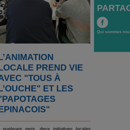
PARTA
Qui sommes nou
L’ANIMATION
LOCALE PREND VIE
AVEC "TOUS À
L’OUCHE" ET LES
"PAPOTAGES
EPINACOIS"
 quelques mois, deux initiatives locales