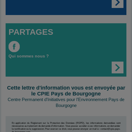
PARTAGES
Qui sommes nous ?
Cette lettre d'information vous est envoyée par
le CPIE Pays de Bourgogne
Centre Permanent d'Initiatives pour l'Environnement Pays de
Bourgogne
En application du Règlement sur la Protection des Données (RGPD), les informations demandées sont
nécessaires au traitement de demande d'information. Vous pouvez accéder à ces informations, en demander
la rectification ou la suppression. Pour exercer ce droit, vous pouvez envoyer un mail à : contact@cpie-pays-
de-bourgogne.com